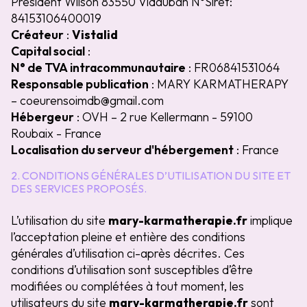
Président Wilson 83550 Vidauban N°Siret:
84153106400019
Créateur
:
Vistalid
Capital social
:
N° de TVA intracommunautaire
: FR06841531064
Responsable publication
: MARY KARMATHERAPY
– coeurensoimdb@gmail.com
Hébergeur
: OVH – 2 rue Kellermann - 59100
Roubaix - France
Localisation du serveur d'hébergement
: France
2. CONDITIONS GÉNÉRALES D’UTILISATION DU SITE ET
DES SERVICES PROPOSÉS.
L’utilisation du site
mary-karmatherapie.fr
implique
l’acceptation pleine et entière des conditions
générales d’utilisation ci-après décrites. Ces
conditions d’utilisation sont susceptibles d’être
modifiées ou complétées à tout moment, les
utilisateurs du site
mary-karmatherapie.fr
sont