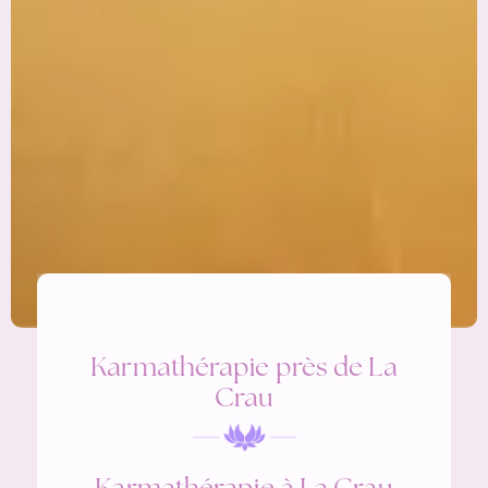
Karmathérapie près de La
Crau
Karmathérapie à La Crau